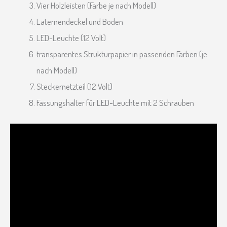
Vier Holzleisten (Farbe je nach Modell)
Laternendeckel und Boden
LED-Leuchte (12 Volt)
transparentes Strukturpapier in passenden Farben (je
nach Modell)
Steckernetzteil (12 Volt)
Fassungshalter für LED-Leuchte mit 2 Schrauben